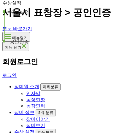
수상실적
서울시 표창장 > 공인인증
수상실적
본문 바로가기
메뉴열기
공인인증
메뉴 닫기
회원로그인
로그인
장미원 소개
하위분류
인사말
농장현황
농장연혁
장미 정보
하위분류
장미이야기
장미보기
수상 실적
하위분류