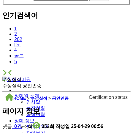
인기검색어
1
2
202
De
4
골드
5
수상실적
수상실적.공인인증
장미원 소개
Certification status
HOME
>
수상실적
>
공인인증
인사말
농장현황
페이지 정보
농장연혁
장미 정보
댓글
0건
조회
352회
작성일
25-04-29 06:56
장미이야기