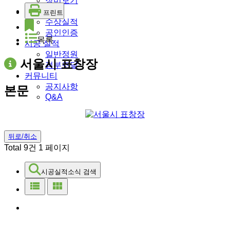
장미보기
수상 실적
프린트
수상실적
공인인증
목록
시공 실적
일반정원
서울시 표창장
정부조달
커뮤니티
공지사항
본문
Q&A
뒤로/취소
Total 9건
1 페이지
시공실적소식 검색
view_list
view_module