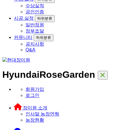
수상실적
공인인증
시공 실적
하위분류
일반정원
정부조달
커뮤니티
하위분류
공지사항
Q&A
HyundaiRoseGarden
회원가입
로그인
장미원 소개
인사말
농장연혁
농장현황