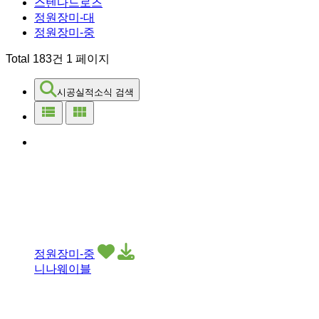
스텐다드로즈
정원장미-대
정원장미-중
Total 183건
1 페이지
시공실적소식 검색
view_list
view_module
정원장미-중
니나웨이블