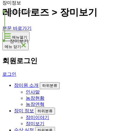
장미정보
레이디로즈 > 장미보기
장미이야기
본문 바로가기
메뉴열기
장미보기
메뉴 닫기
회원로그인
로그인
장미원 소개
하위분류
인사말
농장현황
농장연혁
장미 정보
하위분류
장미이야기
장미보기
수상 실적
하위분류