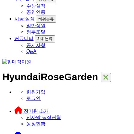
수상실적
공인인증
시공 실적
하위분류
일반정원
정부조달
커뮤니티
하위분류
공지사항
Q&A
HyundaiRoseGarden
회원가입
로그인
장미원 소개
인사말
농장연혁
농장현황