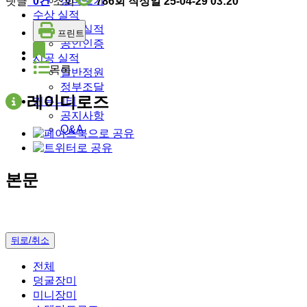
장미보기
댓글
0건
조회
786회
작성일
25-04-29 03:20
수상 실적
수상실적
프린트
공인인증
시공 실적
목록
일반정원
정부조달
레이디로즈
커뮤니티
공지사항
Q&A
본문
뒤로/취소
전체
덩굴장미
미니장미