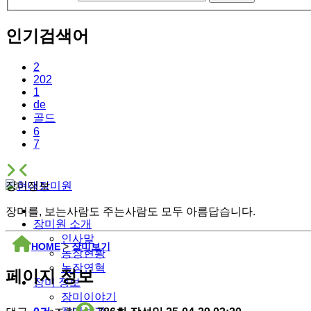
인기검색어
2
202
1
de
골드
6
7
장미정보
장미를, 보는사람도 주는사람도 모두 아름답습니다.
장미원 소개
인사말
HOME
>
장미보기
농장현황
농장연혁
페이지 정보
장미 정보
장미이야기