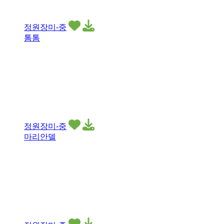
정원장미-중
톰톰
정원장미-중
마리안델