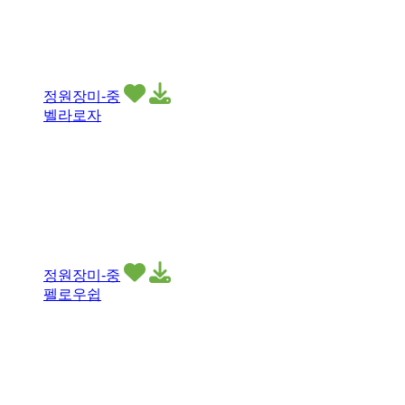
정원장미-중
벨라로자
정원장미-중
펠로우쉽