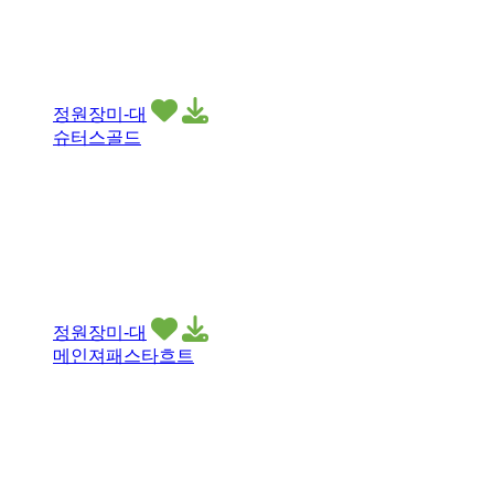
정원장미-대
슈터스골드
정원장미-대
메인져패스타흐트