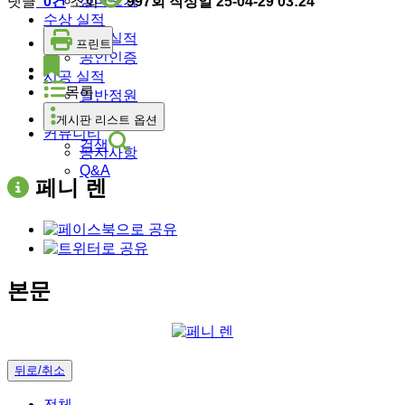
장미보기
댓글
0건
조회
997회
작성일
25-04-29 03:24
수상 실적
수상실적
프린트
공인인증
시공 실적
목록
일반정원
정부조달
게시판 리스트 옵션
커뮤니티
검색
공지사항
Q&A
페니 렌
본문
뒤로/취소
전체