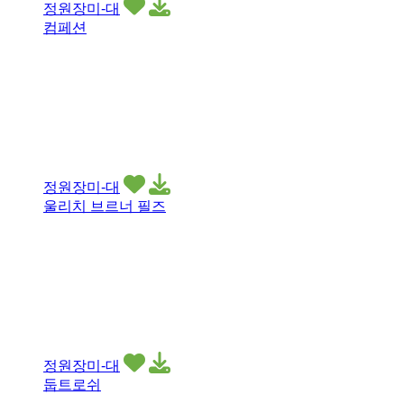
정원장미-대
컴페션
정원장미-대
울리치 브르너 필즈
정원장미-대
둡트로쉬