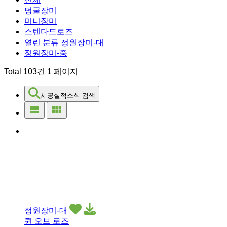
덩굴장미
미니장미
스텐다드로즈
열린 분류
정원장미-대
정원장미-중
Total 103건
1 페이지
시공실적소식 검색
view_list
view_module
정원장미-대
퀸 오브 로즈