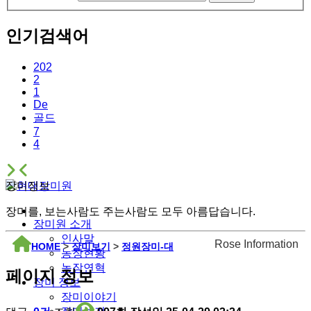
인기검색어
202
2
1
De
골드
7
4
장미정보
장미를, 보는사람도 주는사람도 모두 아름답습니다.
장미원 소개
인사말
Rose Information
HOME
>
장미보기
>
정원장미-대
농장현황
농장연혁
페이지 정보
장미 정보
장미이야기