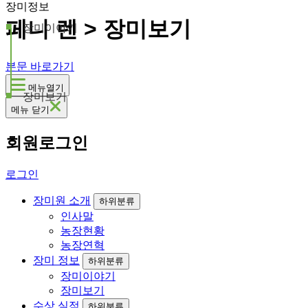
장미정보
페니 렌 > 장미보기
장미이야기
본문 바로가기
메뉴열기
장미보기
메뉴 닫기
회원로그인
로그인
장미원 소개
하위분류
인사말
농장현황
농장연혁
장미 정보
하위분류
장미이야기
장미보기
수상 실적
하위분류