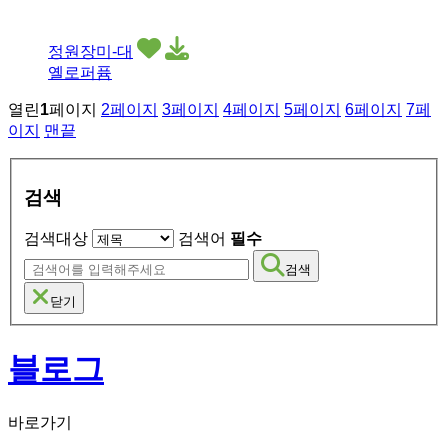
정원장미-대
옐로퍼퓸
열린
1
페이지
2
페이지
3
페이지
4
페이지
5
페이지
6
페이지
7
페
이지
맨끝
검색
검색대상
검색어
필수
검색
닫기
블로그
바로가기