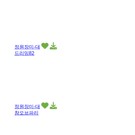
정원장미-대
드리밍82
정원장미-대
참오브파리