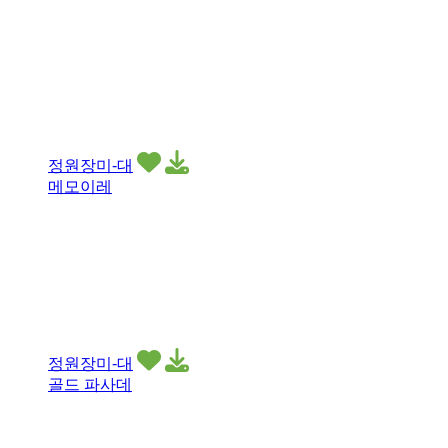
정원장미-대
메모이레
정원장미-대
골드 파사데