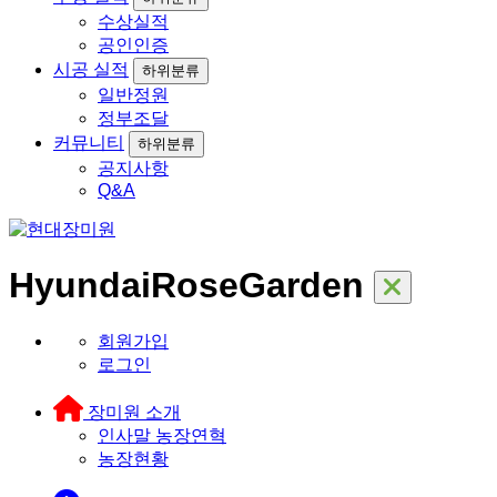
수상실적
공인인증
시공 실적
하위분류
일반정원
정부조달
커뮤니티
하위분류
공지사항
Q&A
HyundaiRoseGarden
회원가입
로그인
장미원 소개
인사말
농장연혁
농장현황