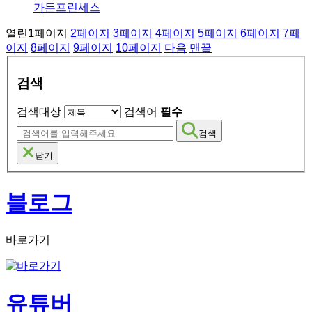
가든프린세스
열린
1
페이지
2
페이지
3
페이지
4
페이지
5
페이지
6
페이지
7
페
이지
8
페이지
9
페이지
10
페이지
다음
맨끝
검색
검색대상
검색어
필수
검색
닫기
블로그
바로가기
유튜버