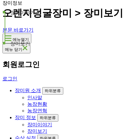
장미정보
오렌지덩굴장미 > 장미보기
장미이야기
본문 바로가기
메뉴열기
장미보기
메뉴 닫기
회원로그인
로그인
장미원 소개
하위분류
인사말
농장현황
농장연혁
장미 정보
하위분류
장미이야기
장미보기
수상 실적
하위분류