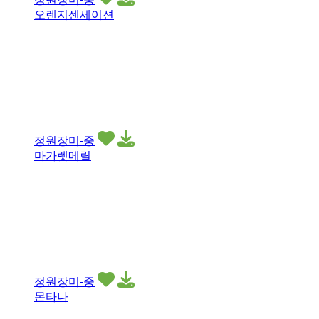
오렌지센세이션
정원장미-중
마가렛메릴
정원장미-중
몬타나