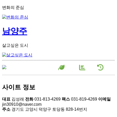
변화의 준심
남양주
살고싶은 도시
장미원소
농장현
농장연
개
황
혁
사이트 정보
대표
김성래
전화
031-813-4269
팩스
031-819-4269
이메일
jin30910@naver.com
주소
경기도 고양시 덕양구 토당동 828-14번지