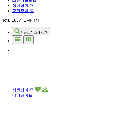
스텐다드로즈
정원장미-대
정원장미-중
Total 183건
1 페이지
시공실적소식 검색
view_list
view_module
정원장미-중
니나웨이블