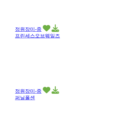
정원장미-중
프린세스오브웨일즈
정원장미-중
퍼닐폴센