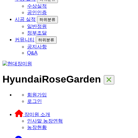
수상실적
공인인증
시공 실적
하위분류
일반정원
정부조달
커뮤니티
하위분류
공지사항
Q&A
HyundaiRoseGarden
회원가입
로그인
장미원 소개
인사말
농장연혁
농장현황