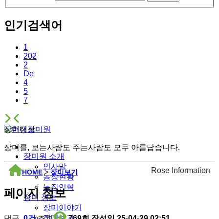
인기검색어
1
202
2
De
4
5
7
장미정보
장미를, 보는사람도 주는사람도 모두 아름답습니다.
장미원 소개
인사말
Rose Information
HOME
>
장미보기
농장현황
농장연혁
페이지 정보
장미 정보
장미이야기
장미보기
댓글
0건
조회
769회
작성일
25-04-29 02:51