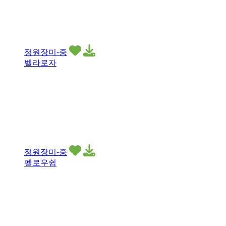
정원장미-중
벨라로자
정원장미-중
펠로우쉽