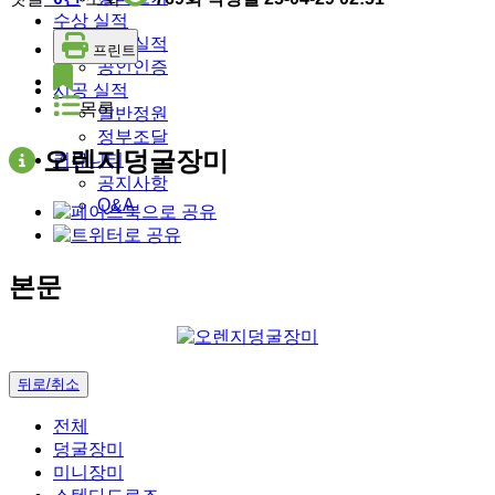
수상 실적
수상실적
프린트
공인인증
시공 실적
목록
일반정원
정부조달
오렌지덩굴장미
커뮤니티
공지사항
Q&A
본문
뒤로/취소
전체
덩굴장미
미니장미