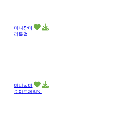
미니장미
리틀걸
미니장미
수이트체리엣