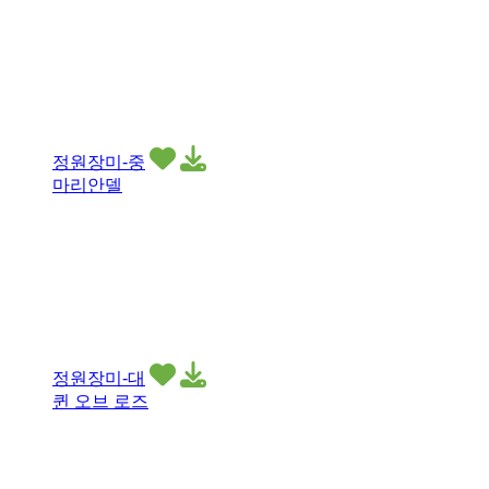
정원장미-중
마리안델
정원장미-대
퀸 오브 로즈