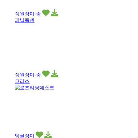
정원장미-중
퍼닐폴센
정원장미-중
코러스
덩굴장미