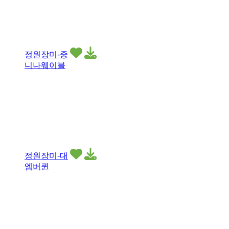
정원장미-중
니나웨이블
정원장미-대
엠버퀸