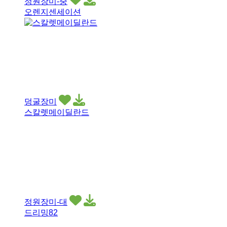
정원장미-중
오렌지센세이션
덩굴장미
스칼렛메이딜란드
정원장미-대
드리밍82