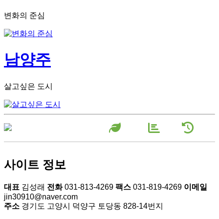
변화의 준심
남양주
살고싶은 도시
장미원소
농장현
농장연
개
황
혁
사이트 정보
대표
김성래
전화
031-813-4269
팩스
031-819-4269
이메일
jin30910@naver.com
주소
경기도 고양시 덕양구 토당동 828-14번지