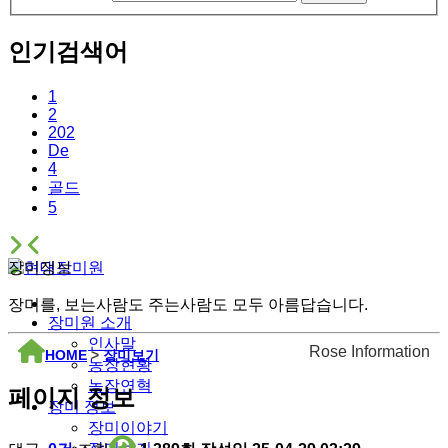
인기검색어
1
2
202
De
4
골드
5
장미정보
장미를, 보는사람도 주는사람도 모두 아름답습니다.
장미원 소개
인사말
Rose Information
HOME
>
장미보기
농장현황
농장연혁
페이지 정보
장미 정보
장미이야기