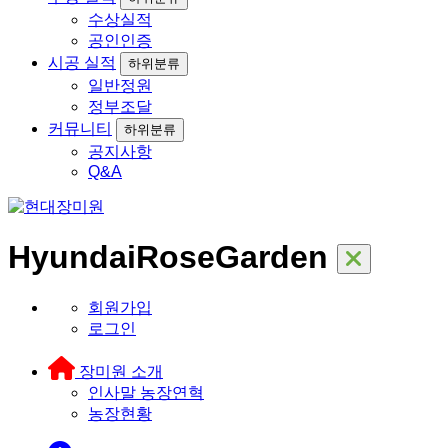
수상실적
공인인증
시공 실적
하위분류
일반정원
정부조달
커뮤니티
하위분류
공지사항
Q&A
HyundaiRoseGarden
회원가입
로그인
장미원 소개
인사말
농장연혁
농장현황