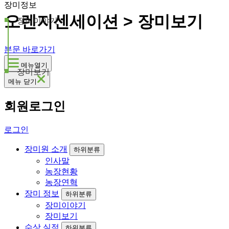
장미정보
오렌지센세이션 > 장미보기
장미이야기
본문 바로가기
메뉴열기
장미보기
메뉴 닫기
회원로그인
로그인
장미원 소개
하위분류
인사말
농장현황
농장연혁
장미 정보
하위분류
장미이야기
장미보기
수상 실적
하위분류