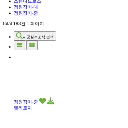
스텐다드로즈
정원장미-대
정원장미-중
Total 183건
1 페이지
시공실적소식 검색
view_list
view_module
정원장미-중
벨라로자