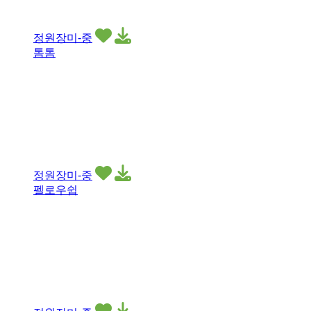
정원장미-중
톰톰
정원장미-중
펠로우쉽