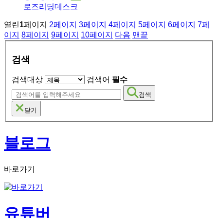
로즈리딩데스크
열린
1
페이지
2
페이지
3
페이지
4
페이지
5
페이지
6
페이지
7
페
이지
8
페이지
9
페이지
10
페이지
다음
맨끝
검색
검색대상
검색어
필수
검색
닫기
블로그
바로가기
유튜버