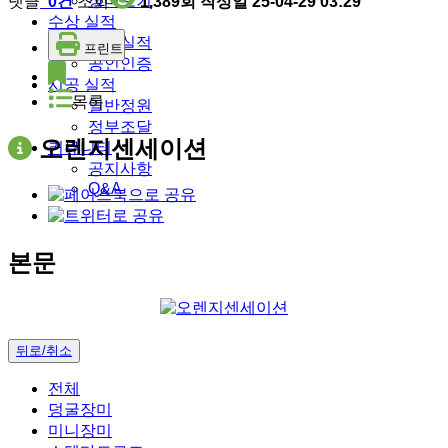
장미보기
댓글
0건
조회
1,389회
작성일
25-04-29 03:29
수상 실적
수상실적
프린트
공인인증
시공 실적
목록
일반정원
정부조달
오렌지센세이션
커뮤니티
공지사항
Q&A
본문
뒤로/취소
전체
덩굴장미
미니장미