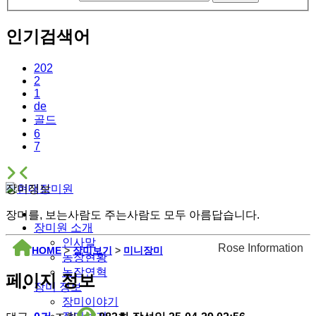
인기검색어
202
2
1
de
골드
6
7
장미정보
장미를, 보는사람도 주는사람도 모두 아름답습니다.
장미원 소개
인사말
Rose Information
HOME
>
장미보기
>
미니장미
농장현황
농장연혁
페이지 정보
장미 정보
장미이야기