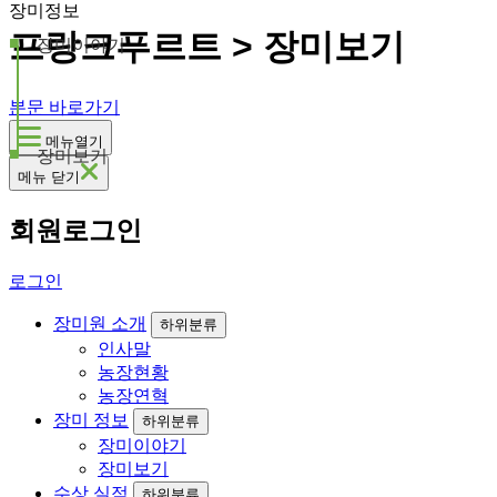
장미정보
프랑크푸르트 > 장미보기
장미이야기
본문 바로가기
메뉴열기
장미보기
메뉴 닫기
회원로그인
로그인
장미원 소개
하위분류
인사말
농장현황
농장연혁
장미 정보
하위분류
장미이야기
장미보기
수상 실적
하위분류