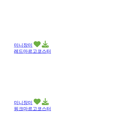
미니장미
레드마르고코스터
미니장미
핑크마르고코스터