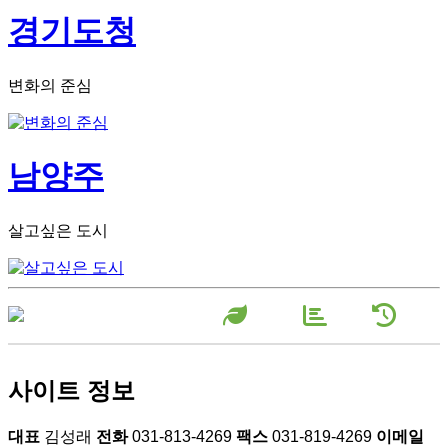
경기도청
변화의 준심
남양주
살고싶은 도시
장미원소
농장현
농장연
개
황
혁
사이트 정보
대표
김성래
전화
031-813-4269
팩스
031-819-4269
이메일