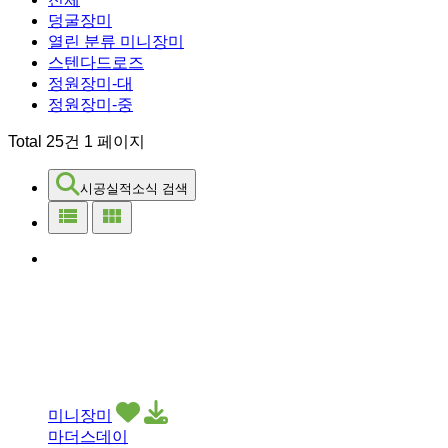
덩굴장미
열린 분류
미니장미
스텐다드로즈
정원장미-대
정원장미-중
Total 25건
1 페이지
시공실적소식 검색
view_list
view_module
미니장미
마더스데이