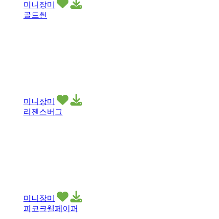
미니장미
골드썬
미니장미
리젠스버그
미니장미
피코크웰페이퍼