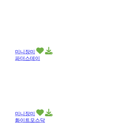
미니장미
파더스데이
미니장미
화이트모스닥