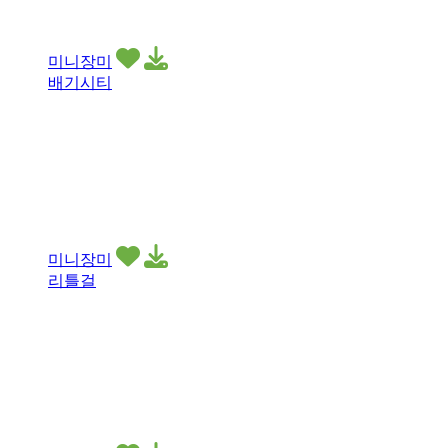
미니장미
배기시티
미니장미
리틀걸