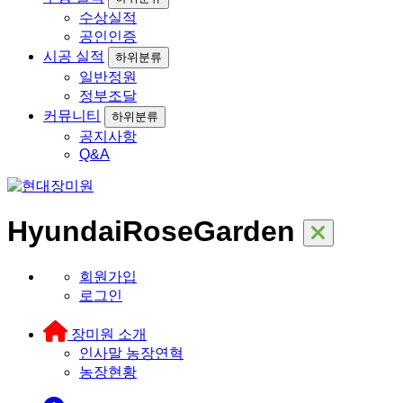
수상실적
공인인증
시공 실적
하위분류
일반정원
정부조달
커뮤니티
하위분류
공지사항
Q&A
HyundaiRoseGarden
회원가입
로그인
장미원 소개
인사말
농장연혁
농장현황