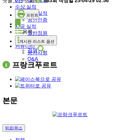
장미보기
댓글
0건
조회
883회
작성일
25-04-29 02:56
수상 실적
수상실적
프린트
공인인증
시공 실적
목록
일반정원
정부조달
게시판 리스트 옵션
커뮤니티
검색
공지사항
Q&A
프랑크푸르트
본문
뒤로/취소
전체