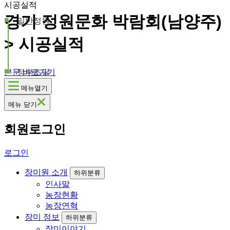
시공실적
경기 정원문화 박람회(남양주)
일반정원
> 시공실적
본문 바로가기
정부조달
메뉴열기
메뉴 닫기
회원로그인
로그인
장미원 소개
하위분류
인사말
농장현황
농장연혁
장미 정보
하위분류
장미이야기