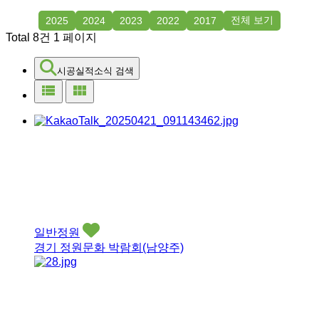
전체 보기
2025
2024
2023
2022
2017
Total 8건
1 페이지
시공실적소식 검색
view_list
view_module
일반정원
경기 정원문화 박람회(남양주)