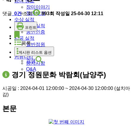
장미 정보
장미이야기
장미보기
댓글
0건
조회
993회
작성일
25-04-30 12:11
수상 실적
수상실적
프린트
공인인증
시공 실적
목록
일반정원
정부조달
게시판 리스트 옵션
커뮤니티
검색
공지사항
Q&A
경기 정원문화 박람회(남양주)
시공일 : 2024-04-01 12:00:00 ~ 2024-04-30 12:00:00 (설치마
감)
본문