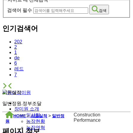
검색어 필수
검색
인기검색어
202
2
1
de
6
레드
7
시공실적
일반정원.정부조달
장미원 소개
Construction
인사말
HOME
>
시공실적
>
일반정
Performance
원
농장현황
농장연혁
페이지 정보