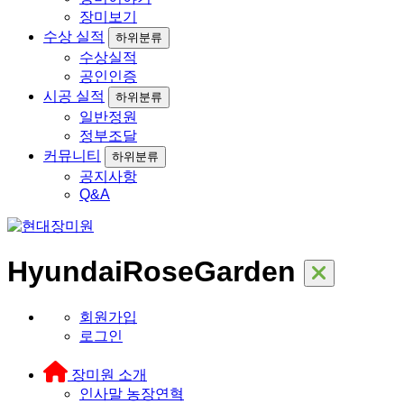
장미보기
수상 실적
하위분류
수상실적
공인인증
시공 실적
하위분류
일반정원
정부조달
커뮤니티
하위분류
공지사항
Q&A
HyundaiRoseGarden
회원가입
로그인
장미원 소개
인사말
농장연혁