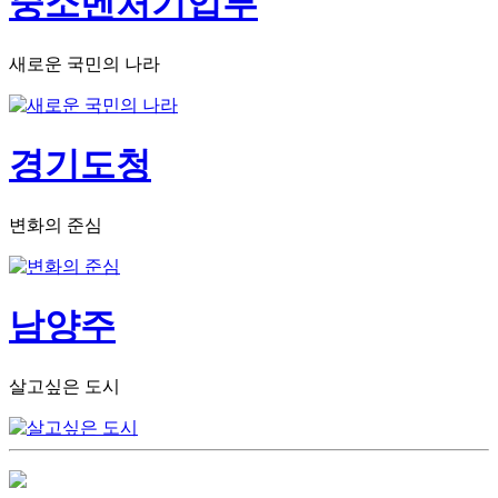
중소벤처기업부
새로운 국민의 나라
경기도청
변화의 준심
남양주
살고싶은 도시
장미원소
농장현
농장연
개
황
혁