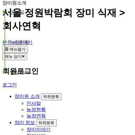
장미원소개
서울 정원박람회 장미 식재 >
인사말
회사연혁
본문 바로가기
농장현황
메뉴열기
메뉴 닫기
회원로그인
농장연혁
로그인
장미원 소개
하위분류
인사말
농장현황
농장연혁
장미 정보
하위분류
장미이야기