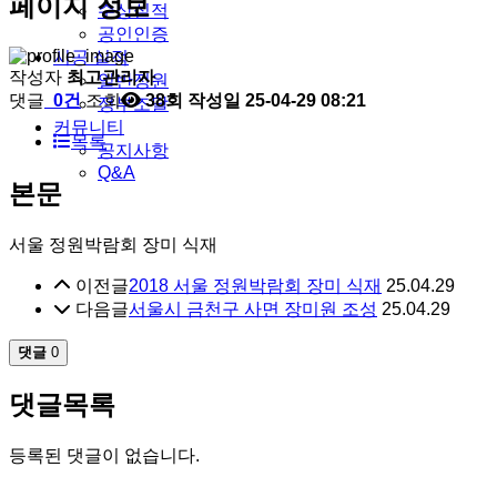
페이지 정보
수상실적
공인인증
시공 실적
작성자
최고관리자
일반정원
댓글
0건
조회
38회
작성일
25-04-29 08:21
정부조달
커뮤니티
목록
공지사항
Q&A
본문
서울 정원박람회 장미 식재
이전글
2018 서울 정원박람회 장미 식재
25.04.29
다음글
서울시 금천구 사면 장미원 조성
25.04.29
댓글
0
댓글목록
등록된 댓글이 없습니다.