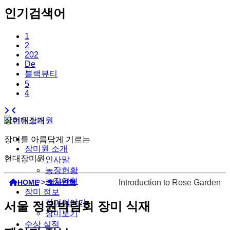
인기검색어
1
2
202
De
블랙뷰티
5
4
장미원소개
장미를 아름답게 기르는
장미원 소개
현대장미원
인사말
농장현황
농장연혁
HOME
>
회사연혁
Introduction to Rose Garden
장미 정보
장미이야기
서울 정원박람회 장미 식재
장미보기
수상 실적