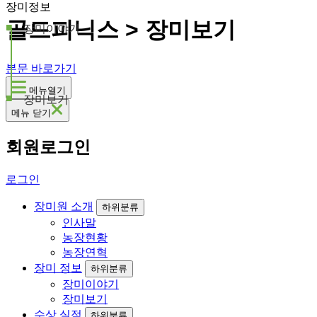
장미정보
골드피닉스 > 장미보기
장미이야기
본문 바로가기
메뉴열기
장미보기
메뉴 닫기
회원로그인
로그인
장미원 소개
하위분류
인사말
농장현황
농장연혁
장미 정보
하위분류
장미이야기
장미보기
수상 실적
하위분류