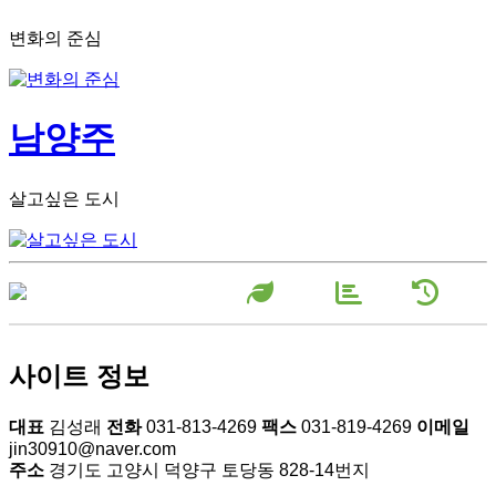
변화의 준심
남양주
살고싶은 도시
장미원소
농장현
농장연
개
황
혁
사이트 정보
대표
김성래
전화
031-813-4269
팩스
031-819-4269
이메일
jin30910@naver.com
주소
경기도 고양시 덕양구 토당동 828-14번지