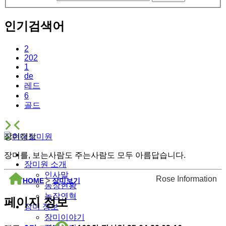
인기검색어
2
202
1
de
레드
6
골드
장미정보
장미를, 보는사람도 주는사람도 모두 아름답습니다.
장미원 소개
인사말
Rose Information
HOME
>
장미보기
농장현황
농장연혁
페이지 정보
장미 정보
장미이야기