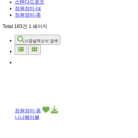
스텐다드로즈
정원장미-대
정원장미-중
Total 183건
1 페이지
시공실적소식 검색
view_list
view_module
정원장미-중
니나웨이블