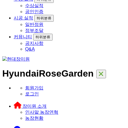
수상실적
공인인증
시공 실적
하위분류
일반정원
정부조달
커뮤니티
하위분류
공지사항
Q&A
HyundaiRoseGarden
회원가입
로그인
장미원 소개
인사말
농장연혁
농장현황