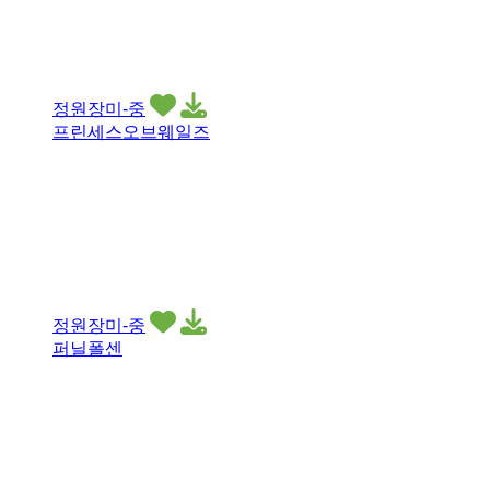
정원장미-중
프린세스오브웨일즈
정원장미-중
퍼닐폴센