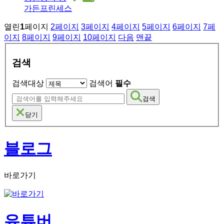
가든프린세스
열린
1
페이지
2
페이지
3
페이지
4
페이지
5
페이지
6
페이지
7
페
이지
8
페이지
9
페이지
10
페이지
다음
맨끝
검색
검색대상
검색어
필수
검색
닫기
블로그
바로가기
유튜버