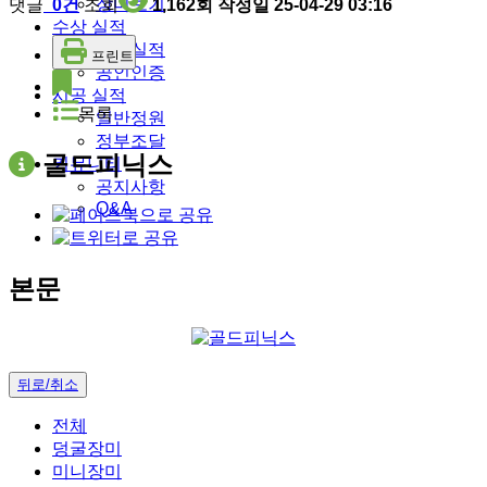
장미보기
댓글
0건
조회
1,162회
작성일
25-04-29 03:16
수상 실적
수상실적
프린트
공인인증
시공 실적
목록
일반정원
정부조달
골드피닉스
커뮤니티
공지사항
Q&A
본문
뒤로/취소
전체
덩굴장미
미니장미