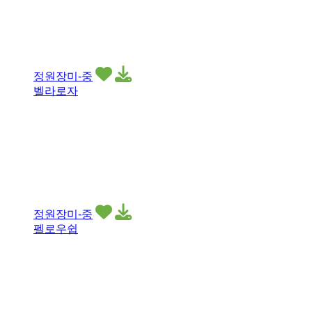
정원장미-중
벨라로자
정원장미-중
펠로우쉽