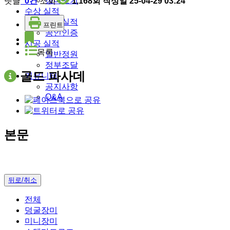
장미보기
댓글
0건
조회
1,168회
작성일
25-04-29 03:24
수상 실적
수상실적
프린트
공인인증
시공 실적
목록
일반정원
정부조달
골드 파사데
커뮤니티
공지사항
Q&A
본문
뒤로/취소
전체
덩굴장미
미니장미