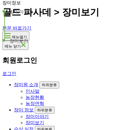
장미정보
골드 파사데 > 장미보기
장미이야기
본문 바로가기
메뉴열기
장미보기
메뉴 닫기
회원로그인
로그인
장미원 소개
하위분류
인사말
농장현황
농장연혁
장미 정보
하위분류
장미이야기
장미보기
수상 실적
하위분류