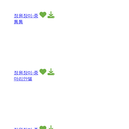
정원장미-중
톰톰
정원장미-중
마리안델