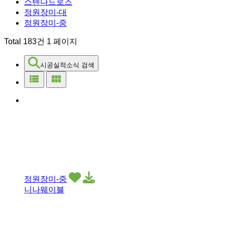
스텐다드로즈
정원장미-대
정원장미-중
Total 183건
1 페이지
시공실적소식 검색
view_list
view_module
정원장미-중
니나웨이블