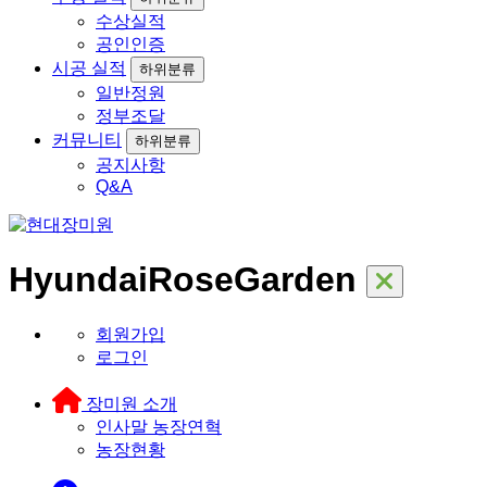
수상실적
공인인증
시공 실적
하위분류
일반정원
정부조달
커뮤니티
하위분류
공지사항
Q&A
HyundaiRoseGarden
회원가입
로그인
장미원 소개
인사말
농장연혁
농장현황