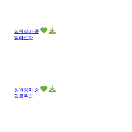
정원장미-중
벨라로자
정원장미-중
펠로우쉽