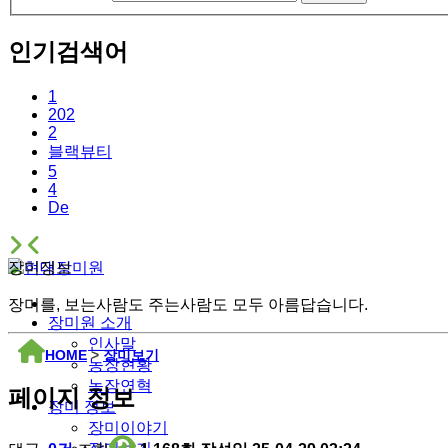
인기검색어
1
202
2
블랙뷰티
5
4
De
장미정보
장미를, 보는사람도 주는사람도 모두 아름답습니다.
장미원 소개
인사말
HOME
>
장미보기
농장현황
농장연혁
페이지 정보
장미 정보
장미이야기