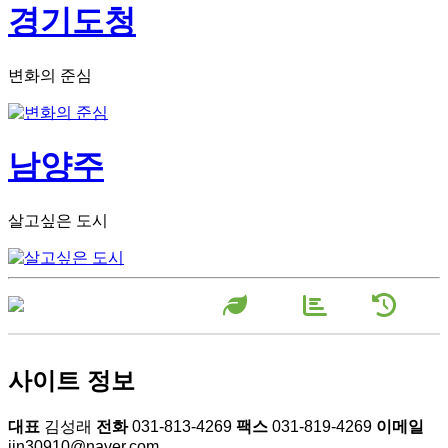
경기도청
변화의 준심
남양주
살고싶은 도시
장미원소
농장현
농장연
개
황
혁
사이트 정보
대표
김성래
전화
031-813-4269
팩스
031-819-4269
이메일
jin30910@naver.com