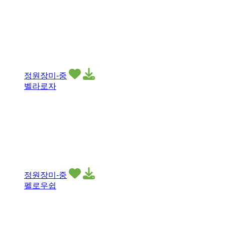
정원장미-중
벨라로자
정원장미-중
펠로우쉽