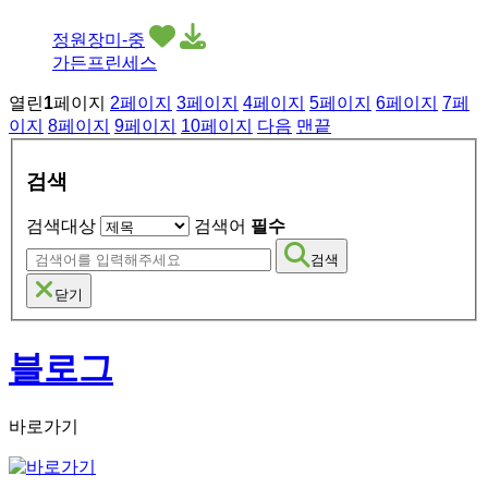
정원장미-중
가든프린세스
열린
1
페이지
2
페이지
3
페이지
4
페이지
5
페이지
6
페이지
7
페
이지
8
페이지
9
페이지
10
페이지
다음
맨끝
검색
검색대상
검색어
필수
검색
닫기
블로그
바로가기