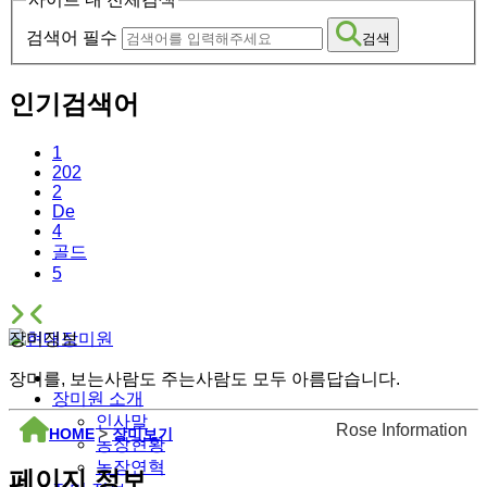
검색어 필수
검색
인기검색어
1
202
2
De
4
골드
5
장미정보
장미를, 보는사람도 주는사람도 모두 아름답습니다.
장미원 소개
인사말
Rose Information
HOME
>
장미보기
농장현황
농장연혁
페이지 정보