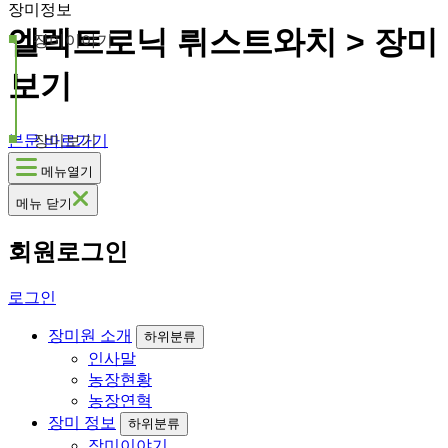
장미정보
엘렉트로닉 뤼스트와치 > 장미
장미이야기
보기
본문 바로가기
장미보기
메뉴열기
메뉴 닫기
회원로그인
로그인
장미원 소개
하위분류
인사말
농장현황
농장연혁
장미 정보
하위분류
장미이야기