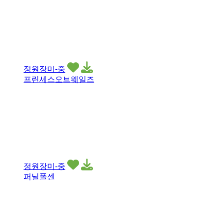
정원장미-중
프린세스오브웨일즈
정원장미-중
퍼닐폴센