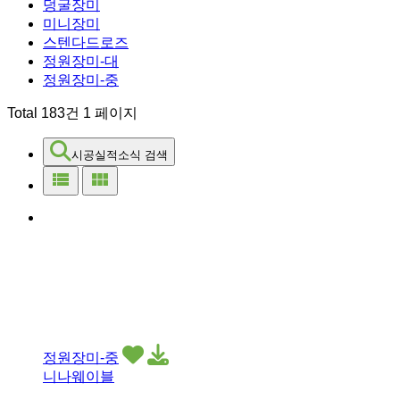
덩굴장미
미니장미
스텐다드로즈
정원장미-대
정원장미-중
Total 183건
1 페이지
시공실적소식 검색
view_list
view_module
정원장미-중
니나웨이블