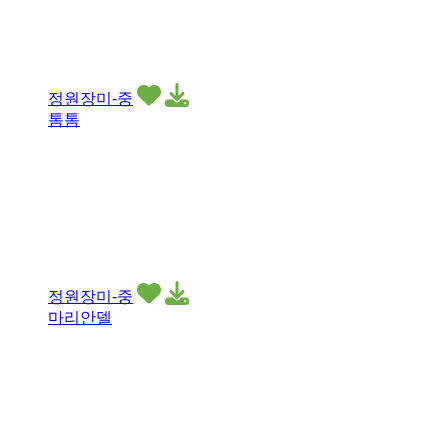
정원장미-중
톰톰
정원장미-중
마리안델