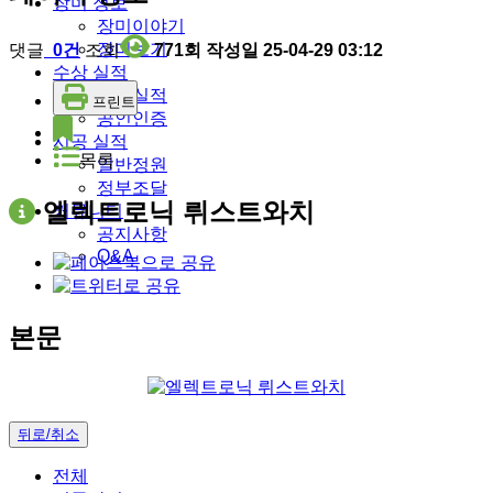
장미 정보
장미이야기
장미보기
댓글
0건
조회
771회
작성일
25-04-29 03:12
수상 실적
수상실적
프린트
공인인증
시공 실적
목록
일반정원
정부조달
엘렉트로닉 뤼스트와치
커뮤니티
공지사항
Q&A
본문
뒤로/취소
전체