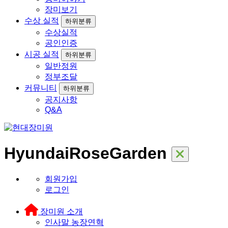
장미보기
수상 실적
하위분류
수상실적
공인인증
시공 실적
하위분류
일반정원
정부조달
커뮤니티
하위분류
공지사항
Q&A
HyundaiRoseGarden
회원가입
로그인
장미원 소개
인사말
농장연혁