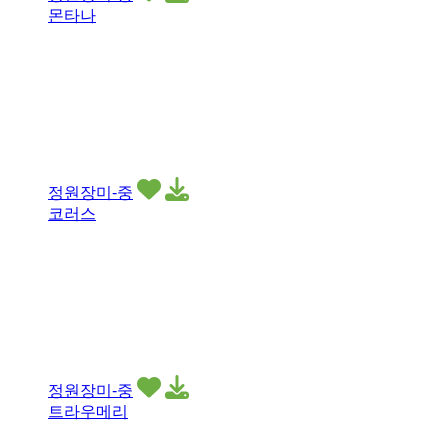
몬타나
정원장미-중
코러스
정원장미-중
트라우메리