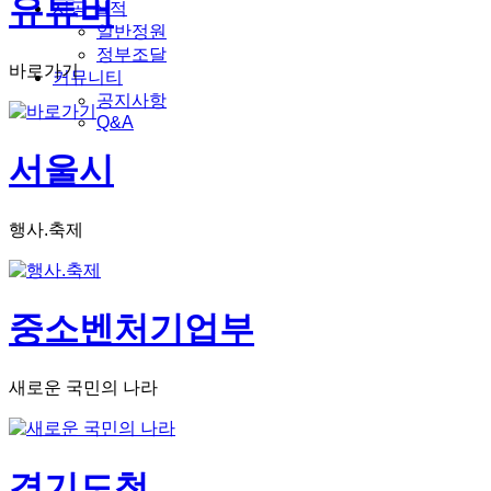
유튜버
시공 실적
일반정원
정부조달
바로가기
커뮤니티
공지사항
Q&A
서울시
행사.축제
중소벤처기업부
새로운 국민의 나라
경기도청