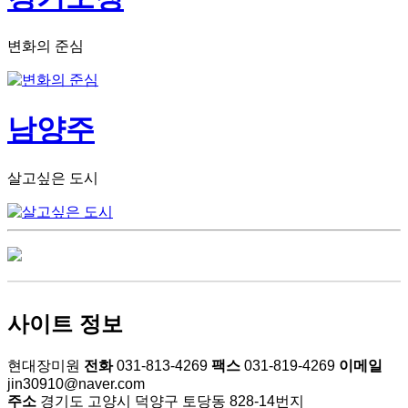
변화의 준심
남양주
살고싶은 도시
장미원
개인정보처
서비스이
소개
리방침
용약관
사이트 정보
현대장미원
전화
031-813-4269
팩스
031-819-4269
이메일
jin30910@naver.com
주소
경기도 고양시 덕양구 토당동 828-14번지