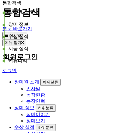
통합검색
통합검색
장미원 소개
장미 정보
본문 바로가기
메뉴열기
수상 실적
메뉴 닫기
시공 실적
회원로그인
커뮤니티
로그인
장미원 소개
하위분류
인사말
농장현황
농장연혁
장미 정보
하위분류
장미이야기
장미보기
수상 실적
하위분류