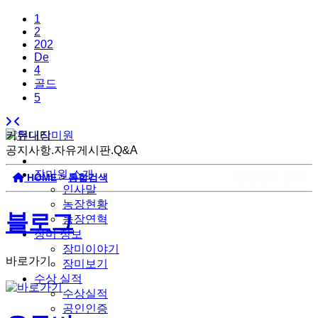
1
2
202
De
4
골드
5
커뮤니티
공지사항.자유게시판.Q&A
장미원 소개
통합검색 결과
HOME
>
통합검색
인사말
농장현황
블로그
농장연혁
장미 정보
장미이야기
바로가기
장미보기
수상 실적
수상실적
공인인증